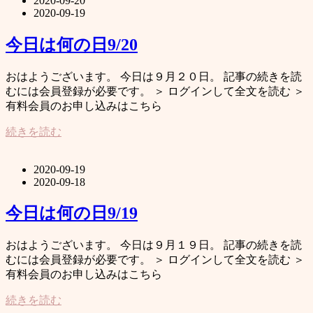
2020-09-20
2020-09-19
今日は何の日9/20
おはようございます。 今日は９月２０日。 記事の続きを読
むには会員登録が必要です。 ＞ ログインして全文を読む ＞
有料会員のお申し込みはこちら
続きを読む
2020-09-19
2020-09-18
今日は何の日9/19
おはようございます。 今日は９月１９日。 記事の続きを読
むには会員登録が必要です。 ＞ ログインして全文を読む ＞
有料会員のお申し込みはこちら
続きを読む