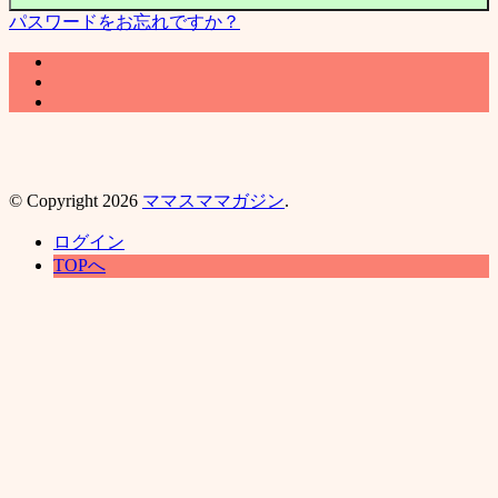
パスワードをお忘れですか？
© Copyright 2026
ママスママガジン
.
ログイン
TOPへ