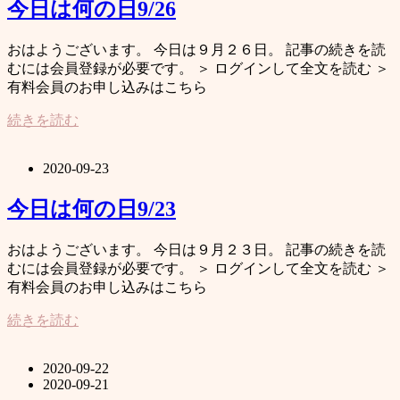
今日は何の日9/26
おはようございます。 今日は９月２６日。 記事の続きを読
むには会員登録が必要です。 ＞ ログインして全文を読む ＞
有料会員のお申し込みはこちら
続きを読む
2020-09-23
今日は何の日9/23
おはようございます。 今日は９月２３日。 記事の続きを読
むには会員登録が必要です。 ＞ ログインして全文を読む ＞
有料会員のお申し込みはこちら
続きを読む
2020-09-22
2020-09-21