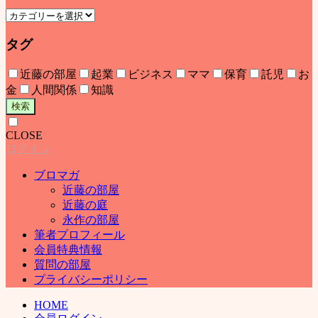
タグ
近藤の部屋
起業
ビジネス
ママ
保育
託児
お
金
人間関係
知識
検索
CLOSE
ログイン
ブロマガ
近藤の部屋
近藤の庭
永作の部屋
筆者プロフィール
会員特典情報
質問の部屋
プライバシーポリシー
HOME