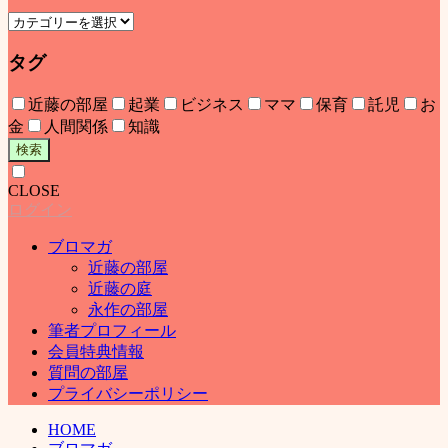
タグ
近藤の部屋
起業
ビジネス
ママ
保育
託児
お
金
人間関係
知識
検索
CLOSE
ログイン
ブロマガ
近藤の部屋
近藤の庭
永作の部屋
筆者プロフィール
会員特典情報
質問の部屋
プライバシーポリシー
HOME