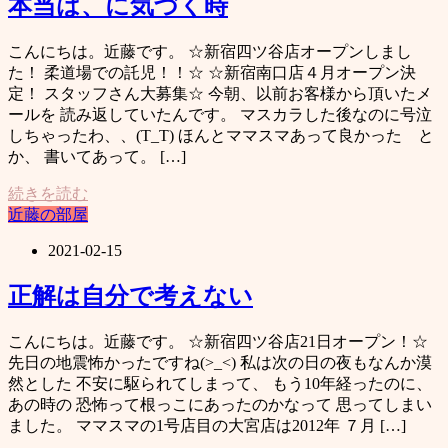
本当は、に気づく時
こんにちは。近藤です。 ☆新宿四ツ谷店オープンしまし
た！ 柔道場での託児！！☆ ☆新宿南口店４月オープン決
定！ スタッフさん大募集☆ 今朝、以前お客様から頂いたメ
ールを 読み返していたんです。 マスカラした後なのに号泣
しちゃったわ、、(T_T) ほんとママスマあって良かった と
か、 書いてあって。 […]
続きを読む
近藤の部屋
2021-02-15
正解は自分で考えない
こんにちは。近藤です。 ☆新宿四ツ谷店21日オープン！☆
先日の地震怖かったですね(>_<) 私は次の日の夜もなんか漠
然とした 不安に駆られてしまって、 もう10年経ったのに、
あの時の 恐怖って根っこにあったのかなって 思ってしまい
ました。 ママスマの1号店目の大宮店は2012年 ７月 […]