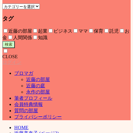
タグ
近藤の部屋
起業
ビジネス
ママ
保育
託児
お
金
人間関係
知識
検索
CLOSE
ログイン
ブロマガ
近藤の部屋
近藤の庭
永作の部屋
筆者プロフィール
会員特典情報
質問の部屋
プライバシーポリシー
HOME