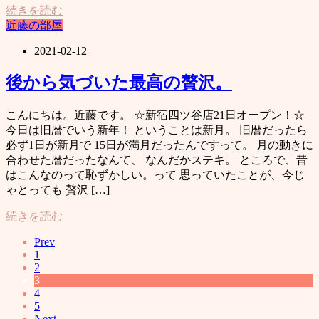
続きを読む
近藤の部屋
2021-02-12
後から気づいた最高の贅沢。
こんにちは。近藤です。 ☆新宿四ツ谷店21日オープン！☆
今日は旧暦でいう新年！ ということは新月。 旧暦だったら
必ず1日が新月で 15日が満月だったんですって。 月の動きに
合わせた暦だったなんて、 なんだかステキ。 ところで、昔
はこんなのって恥ずかしい。って 思っていたことが、今じ
ゃとっても 贅沢 […]
続きを読む
Prev
1
2
3
4
5
Next